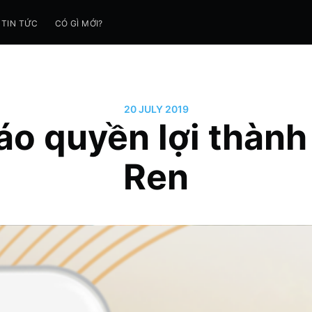
TIN TỨC
CÓ GÌ MỚI?
20 JULY 2019
o quyền lợi thành
Ren