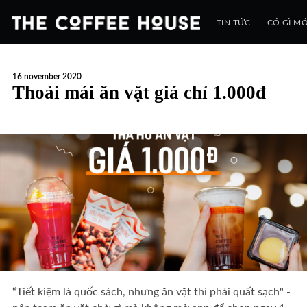
TIN TỨC
CÓ GÌ MỚ
16 november 2020
Thoải mái ăn vặt giá chỉ 1.000đ
“Tiết kiệm là quốc sách, nhưng ăn vặt thì phải quất sạch" -