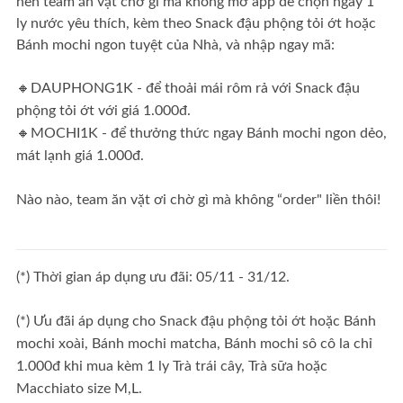
nên team ăn vặt chờ gì mà không mở app để chọn ngay 1
ly nước yêu thích, kèm theo Snack đậu phộng tỏi ớt hoặc
Bánh mochi ngon tuyệt của Nhà, và nhập ngay mã:
🔸DAUPHONG1K - để thoải mái rôm rả với Snack đậu
phộng tỏi ớt với giá 1.000đ.
🔸MOCHI1K - để thưởng thức ngay Bánh mochi ngon dẻo,
mát lạnh giá 1.000đ.
Nào nào, team ăn vặt ơi chờ gì mà không “order" liền thôi!
(*) Thời gian áp dụng ưu đãi: 05/11 - 31/12.
(*) Ưu đãi áp dụng cho Snack đậu phộng tỏi ớt hoặc Bánh
mochi xoài, Bánh mochi matcha, Bánh mochi sô cô la chỉ
1.000đ khi mua kèm 1 ly Trà trái cây, Trà sữa hoặc
Macchiato size M,L.