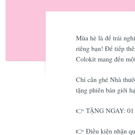
Mùa hè là để trải ngh
riêng bạn! Để tiếp t
Colokit mang đến một
Chỉ cần ghé Nhà thưở
tặng phiên bản giới h
👉 TẶNG NGAY: 01 B
👉 Điều kiện nhận qu