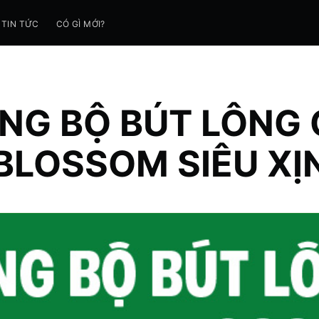
TIN TỨC
CÓ GÌ MỚI?
NG BỘ BÚT LÔNG
BLOSSOM SIÊU XỊ