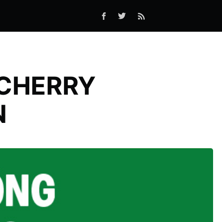
 CHERRY
N