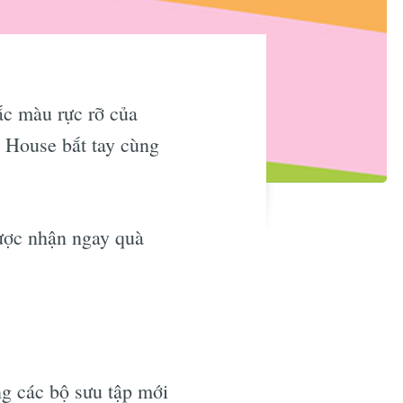
ắc màu rực rỡ của
 House bắt tay cùng
ược nhận ngay quà
g các bộ sưu tập mới