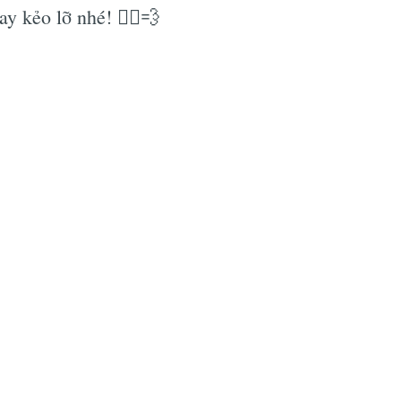
 kẻo lỡ nhé! 🏃‍♂️💨