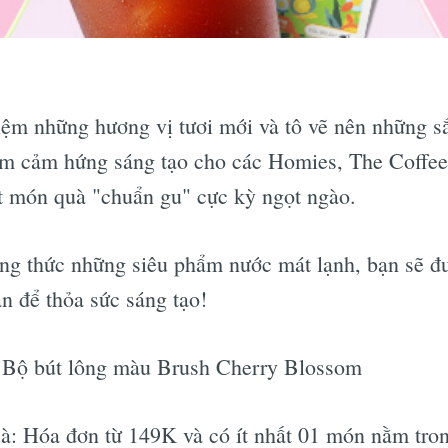
iệm những hương vị tươi mới và tô vẽ nên những s
hêm cảm hứng sáng tạo cho các Homies, The Coffee
 món quà "chuẩn gu" cực kỳ ngọt ngào.
ng thức những siêu phẩm nước mát lạnh, bạn sẽ đ
ạn để thỏa sức sáng tạo!
ộ bút lông màu Brush Cherry Blossom
à: Hóa đơn từ 149K và có ít nhất 01 món nằm tron