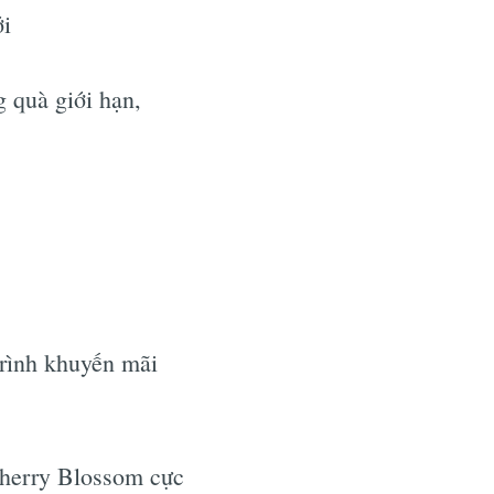
ới
 quà giới hạn,
rình khuyến mãi
Cherry Blossom cực